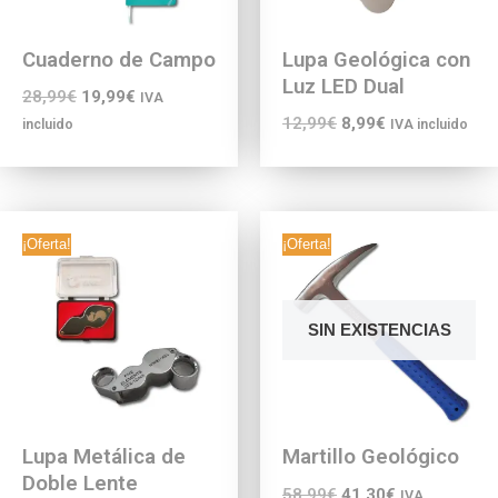
Cuaderno de Campo
Lupa Geológica con
Luz LED Dual
28,99
€
19,99
€
IVA
12,99
€
8,99
€
incluido
IVA incluido
¡Oferta!
¡Oferta!
SIN EXISTENCIAS
Lupa Metálica de
Martillo Geológico
Doble Lente
58,99
€
41,30
€
IVA