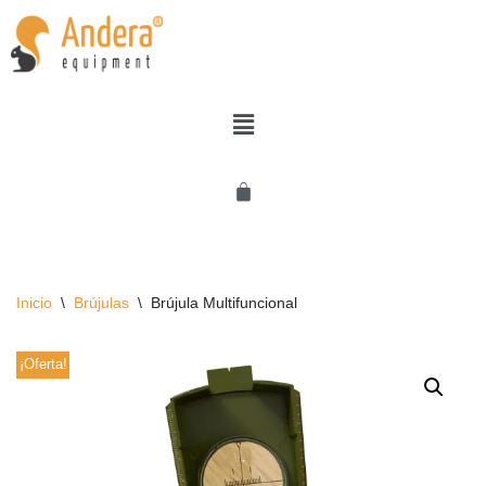
Saltar
al
contenido
Inicio
\
Brújulas
\
Brújula Multifuncional
¡Oferta!