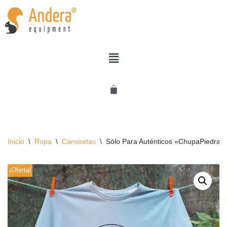
Saltar
al
contenido
Inicio
\
Ropa
\
Camisetas
\
Sólo Para Auténticos «ChupaPiedras
¡Oferta!