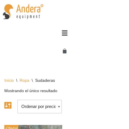
Saltar
al
contenido
Inicio
\
Ropa
\
Sudaderas
Mostrando el único resultado
¡Oferta!