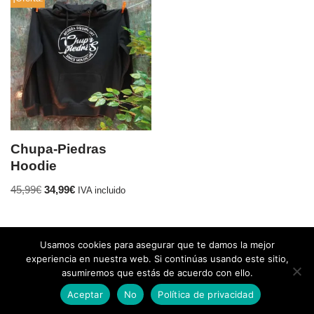
Chupa-Piedras
Hoodie
45,99
€
34,99
€
IVA incluido
Usamos cookies para asegurar que te damos la mejor
experiencia en nuestra web. Si continúas usando este sitio,
asumiremos que estás de acuerdo con ello.
Aceptar
No
Política de privacidad
Neve
| Funciona gracias a
WordPress